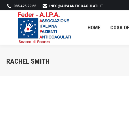
085 425 29 68
INFO@AIPAANTICOAGULATI.IT
HO
HOME
COSA O
RACHEL SMITH