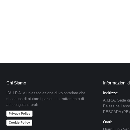
Chi Siamo
Informazioni d
L’A.I.P.A. è un’associazione di volontariato che
Indirizzo:
si occupa di aiutare i pazienti in trattamento di
A.I.P.A. Sede d
anticoagulanti orali
Palazzina Labor
PESCARA (PE)
Privacy Policy
Orari:
Cookie Policy
Orari: Lun - Ven