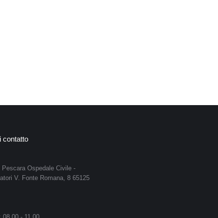
i contatto
i Pescara Ospedale Civile -
atori V. Fonte Romana, 8 65125
: 08.00 - 11.00